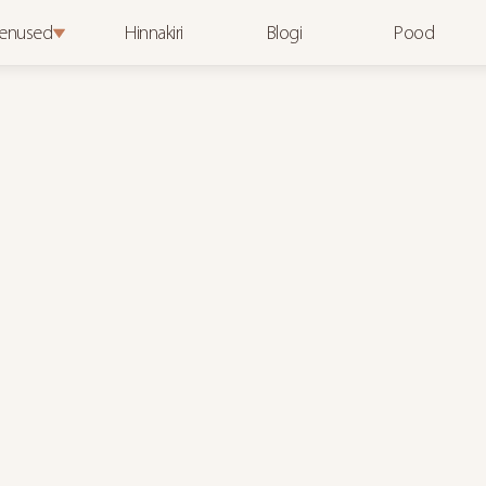
enused
Hinnakiri
Blogi
Pood
Jaanuar 10, 2026