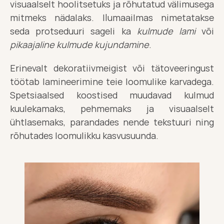
visuaalselt hoolitsetuks ja rõhutatud välimusega 
mitmeks nädalaks. Ilumaailmas nimetatakse 
seda protseduuri sageli ka 
kulmude lami
 või 
pikaajaline kulmude kujundamine
.
Erinevalt dekoratiivmeigist või tätoveeringust 
töötab lamineerimine teie loomulike karvadega. 
Spetsiaalsed koostised muudavad kulmud 
kuulekamaks, pehmemaks ja visuaalselt 
ühtlasemaks, parandades nende tekstuuri ning 
rõhutades loomulikku kasvusuunda.