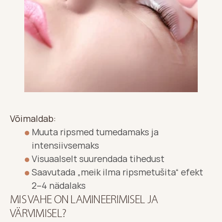
Võimaldab:
Muuta ripsmed tumedamaks ja 
intensiivsemaks
Visuaalselt suurendada tihedust
Saavutada „meik ilma ripsmetušita“ efekt 
2–4 nädalaks
MIS VAHE ON LAMINEERIMISEL JA 
VÄRVIMISEL?