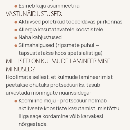
Esineb kuju asümmeetria
VASTUNÄIDUSTUSED:
Aktiivsed põletikud töödeldavas piirkonnas
Allergia kasutatavatele koostistele
Naha kahjustused
Silmahaigused (ripsmete puhul — 
täpsustatakse koos spetsialistiga)
MILLISED ON KULMUDE LAMINEERIMISE 
MIINUSED?
Hoolimata sellest, et kulmude lamineerimist 
peetakse ohutuks protseduuriks, tasub 
arvestada mõningate nüanssidega:
Keemiline mõju - protseduur hõlmab 
aktiivsete koostiste kasutamist, mistõttu 
liiga sage kordamine võib karvakesi 
nõrgestada.