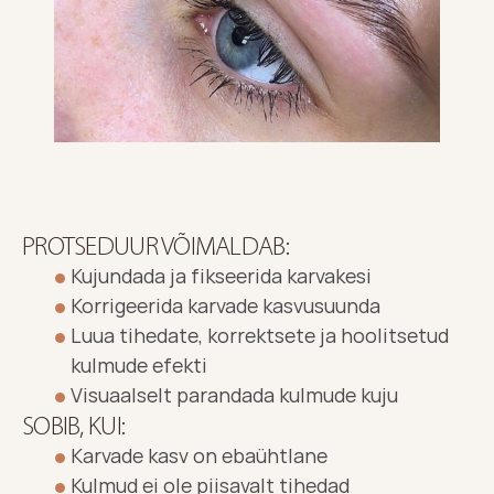
PROTSEDUUR VÕIMALDAB:
Kujundada ja fikseerida karvakesi
Korrigeerida karvade kasvusuunda
Luua tihedate, korrektsete ja hoolitsetud 
kulmude efekti
Visuaalselt parandada kulmude kuju
SOBIB, KUI:
Karvade kasv on ebaühtlane
Kulmud ei ole piisavalt tihedad