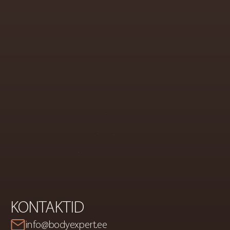
ESTEETILISE
KOSMETOLOOGIA
JA
KEHAKORREKTSIOONI
KESKUS
KONTAKTID
info@bodyexpert.ee