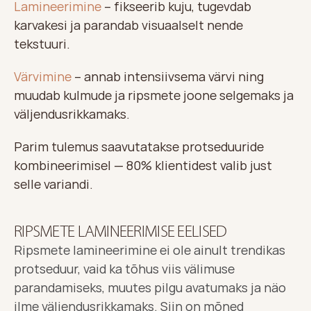
Lamineerimine
 – fikseerib kuju, tugevdab 
karvakesi ja parandab visuaalselt nende 
tekstuuri.
Värvimine
 – annab intensiivsema värvi ning 
muudab kulmude ja ripsmete joone selgemaks ja 
väljendusrikkamaks.
Parim tulemus saavutatakse protseduuride 
kombineerimisel — 
80% klientidest valib just 
selle variandi
.
RIPSMETE LAMINEERIMISE EELISED
Ripsmete lamineerimine ei ole ainult trendikas 
protseduur, vaid ka tõhus viis välimuse 
parandamiseks, muutes pilgu avatumaks ja näo 
ilme väljendusrikkamaks. Siin on mõned 