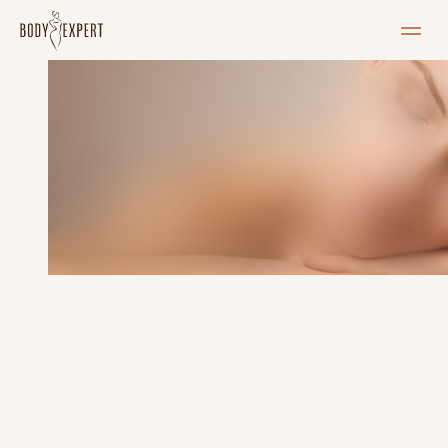
MEIST
Teenused
Hinnakiri
Blogi
Pood
K
U
L
M
U
D
E
J
A
R
I
P
S
M
E
T
E
K
U
J
U
N
D
A
M
I
N
E
T
A
L
L
I
N
N
A
S