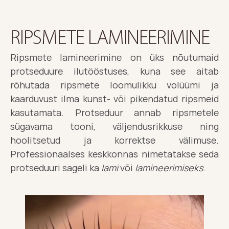
RIPSMETE LAMINEERIMINE 
Ripsmete lamineerimine
 on üks nõutumaid 
protseduure ilutööstuses, kuna see aitab 
rõhutada ripsmete loomulikku volüümi ja 
kaarduvust ilma kunst- või pikendatud ripsmeid 
kasutamata. Protseduur annab ripsmetele 
sügavama tooni, väljendusrikkuse ning 
hoolitsetud ja korrektse välimuse. 
Professionaalses keskkonnas nimetatakse seda 
protseduuri sageli ka 
lami
 või 
lamineerimiseks
.