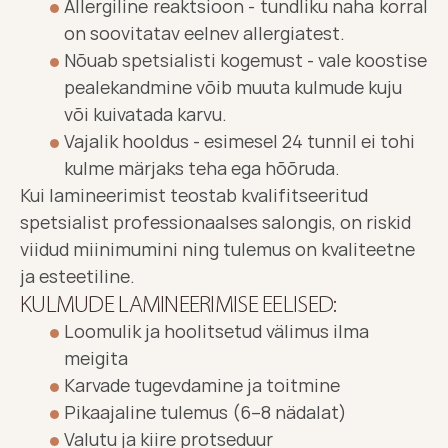
Allergiline reaktsioon - tundliku naha korral 
on soovitatav eelnev allergiatest.
Nõuab spetsialisti kogemust - vale koostise 
pealekandmine võib muuta kulmude kuju 
või kuivatada karvu.
Vajalik hooldus - esimesel 24 tunnil ei tohi 
kulme märjaks teha ega hõõruda.
Kui lamineerimist teostab kvalifitseeritud 
spetsialist professionaalses salongis, on riskid 
viidud miinimumini ning tulemus on kvaliteetne 
ja esteetiline.
KULMUDE LAMINEERIMISE EELISED:
Loomulik ja hoolitsetud välimus ilma 
meigita
Karvade tugevdamine ja toitmine
Pikaajaline tulemus (6–8 nädalat)
Valutu ja kiire protseduur