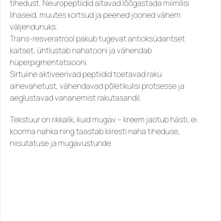
tihedust. Neuropeptiidid aitavad lõõgastada miimilisi 
lihaseid, muutes kortsud ja peened jooned vähem 
väljendunuks.
Trans-resveratrool pakub tugevat antioksüdantset 
kaitset, ühtlustab nahatooni ja vähendab 
hüperpigmentatsiooni.
Sirtuiine aktiveerivad peptiidid toetavad raku 
ainevahetust, vähendavad põletikulisi protsesse ja 
aeglustavad vananemist rakutasandil.
Tekstuur on rikkalik, kuid mugav – kreem jaotub hästi, ei 
koorma nahka ning taastab kiiresti naha tiheduse, 
niisutatuse ja mugavustunde.
SARNASED
TOOTED