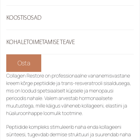
KOOSTISOSAD
KOHALETOIMETAMISE TEAVE
Osta
Collagen Restore 
on professionaalne vananemisvastane 
kreem kõrge peptiidide ja trans-resveratrooli sisaldusega, 
mis on loodud spetsiaalselt küpsele ja menopausi 
perioodis nahale. Valem arvestab hormonaalsete 
muutustega, mille käigus väheneb kollageeni, elastiini ja 
hüaluroonhappe loomulik tootmine.
Peptiidide kompleks stimuleerib naha enda kollageeni 
sünteesi, tugevdab dermise struktuuri ja suurendab naha 