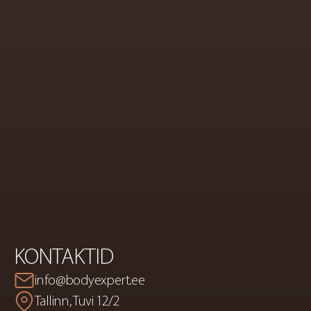
ESTEETILISE
KOSMETOLOOGIA
JA
KEHAKORREKTSIOONI
KESKUS
KONTAKTID
info@bodyexpert.ee
Tallinn, Tuvi 12/2