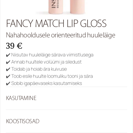
FANCY MATCH LIP GLOSS
Nahahooldusele orienteeritud huuleläige
39 €
✔️ Niisutav huuleläige särava viimistlusega
✔️ Annab huultele volüümi ja siledust
✔️ Toidab ja hoiab ära kuivuse
✔️ Toob esile huulte loomuliku tooni ja sära
✔️ Sobib igapäevaseks kasutamiseks
KASUTAMINE
KOOSTISOSAD