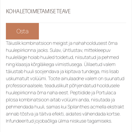
KOHALETOIMETAMISE TEAVE
Osta
Täiuslik kombinatsioon meigist ja nahahooldusest õrna 
huulepiirkonna jaoks. Sulav, ühtlustav, mittekleepuv 
huuleläige hoiab huuled toidetud, niisutatud ja pehmed 
ning klaasja kõrgläikega viimistlusega. Ülilaetud valem 
täiustab huuli soojendava ja kipitava tundega, mis lisab 
uskumatult volüümi. Toote ainulaadne valem on suunatud 
professionaalsele, teaduslikult põhjendatud hooldusele 
huulepiirkonna õrna naha eest. Peptiidide ja Portulaca 
pilosa kombinatsioon aitab volüümi anda, niisutada ja 
pehmendada huuli, samas kui Spilanthes acmella ekstrakt 
annab tõstva ja täitva efekti, aidates vähendada kortse. 
Infundeeritud jojobaõliga ülima niiskuse tagamiseks.