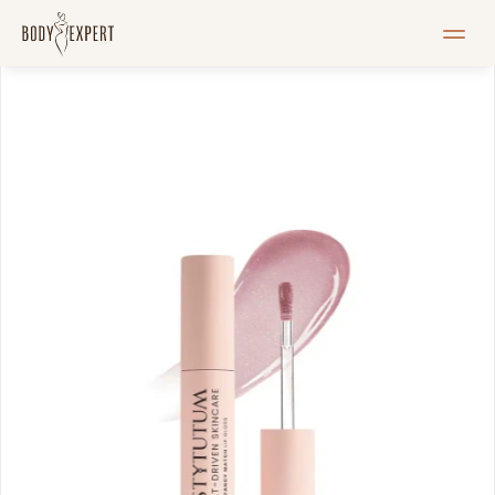
MEIST
Teenused
Hinnakiri
Blogi
Pood