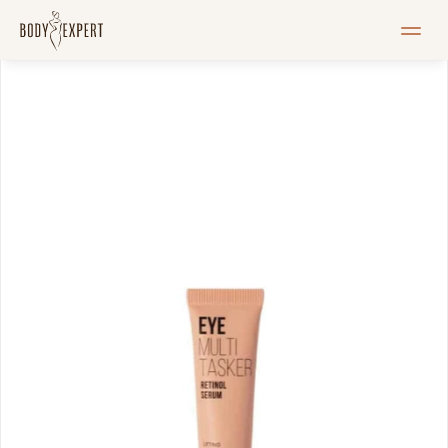
MEIST
Teenused
Hinnakiri
Blogi
Pood