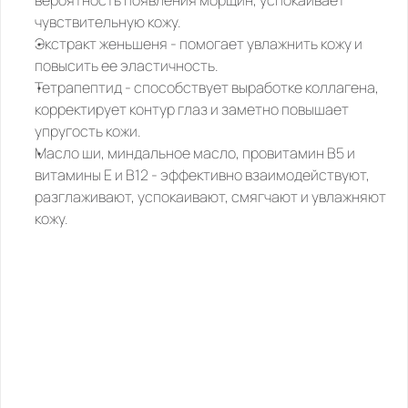
вероятность появления морщин, успокаивает 
чувствительную кожу.
Экстракт женьшеня
 - помогает увлажнить кожу и 
повысить ее эластичность.
Тетрапептид
 - способствует выработке коллагена, 
корректирует контур глаз и заметно повышает 
упругость кожи.
Масло ши, миндальное масло, провитамин B5 и 
витамины Е и B12
 - эффективно взаимодействуют, 
разглаживают, успокаивают, смягчают и увлажняют 
кожу.
ПОХОЖИЕ
ТОВАРЫ,
КОТОРЫЕ
МОГУТ
ВАМ