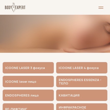
MEIST
Teenused
Hinnakiri
Blogi
Pood
B
O
D
Y
E
X
P
E
R
T
П
Р
А
Й
С
Л
И
С
Т
ICOONE LASER 3 фокуса
ICOONE LASER 4 фокуса
ENDOSPHERES ESSENZA -
ICOONE laser лицо
ТЕЛО
ENDOSPHERES лицо
КАВИТАЦИЯ
ИНФРАКРАСНОЕ
RF-ЛИФТИНГ