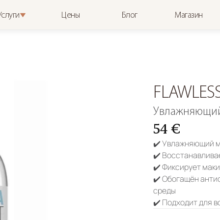
Услуги
Цены
Блог
Магазин
FLAWLESS
Увлажняющий
54 €
✔️ Увлажняющий м
✔️ Восстанавлива
✔️ Фиксирует маки
✔️ Обогащён анти
среды
✔️ Подходит для в