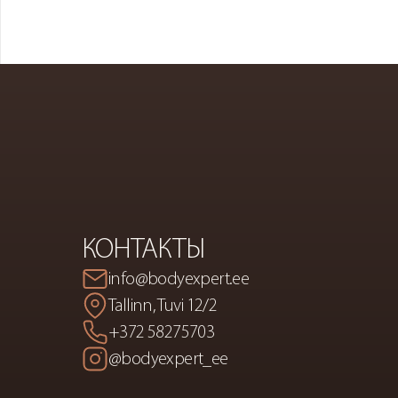
BODY
EX
КОНТАКТЫ
info@bodyexpert.ee
Tallinn, Tuvi 12/2
+372 58275703
@bodyexpert_ee