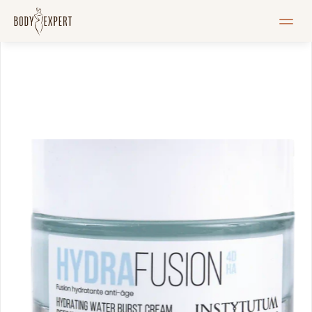
MEIST
Teenused
Hinnakiri
Blogi
Pood