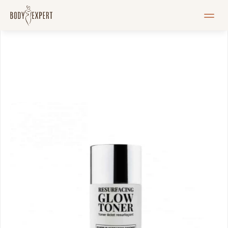
MEIST
Teenused
Hinnakiri
Blogi
Pood