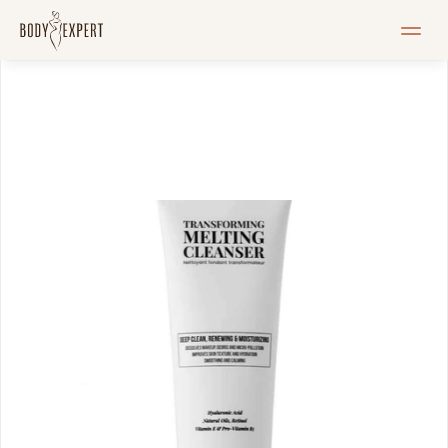
MEIST
Teenused
Hinnakiri
Blogi
Pood