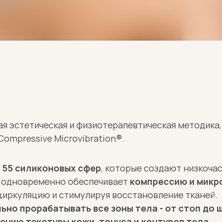
ая эстетическая и физиотерапевтическая методика,
ompressive Microvibration®.
 
55 силиконовых сфер
, которые создают низкоча
е одновременно обеспечивает
 компрессию и мик
иркуляцию и стимулируя восстановление тканей.
но прорабатывать все зоны тела - от стоп до ш
шению текстуры кожи, тонуса и контуров тела.