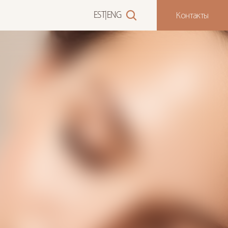
Контакты
EST
|
ENG
H
E
R
A
P
Y
Л
А
В