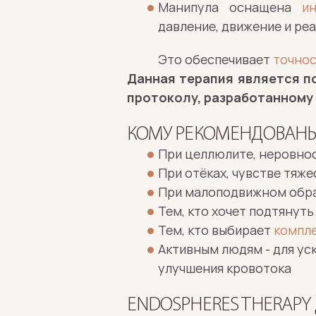
Манипула оснащена 
и
давление, движение и ре
Это обеспечивает 
точнос
Данная терапия является п
протоколу, разработанному
КОМУ РЕКОМЕНДОВАНЫ
При целлюлите, неровнос
При отёках, чувстве тяже
При малоподвижном обра
Тем, кто хочет подтянуть
Тем, кто выбирает 
компле
Активным людям - для ус
улучшения кровотока
ENDOSPHERES THERAPY