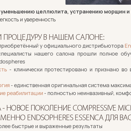
уменьшению целлюлита, устранению морщин и 
егкость и уверенность 
 ПРОЦЕДУРУ В НАШЕМ САЛОНЕ:
 приобретённый у официального дистрибьютора 
En
специалисты нашего салона прошли полное обу
dospheres
сть
 - клинически протестировано и признано во в
огия
 - единственная оригинальная система макси
вие реабилитации
 - полностью неинвазивный, ком
 - НОВОЕ ПОКОЛЕНИЕ COMPRESSIVE MICR
МЕННО ENDSOPHERES ESSENCA ДЛЯ ВАС
олее быстрые и выраженные результаты