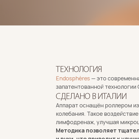
ТЕХНОЛОГИЯ
Endosphères
 — это современн
запатентованной технологии C
СДЕЛАНО В ИТАЛИИ
Аппарат оснащён роллером из
колебания. Такое воздействи
лимфодренаж, улучшая микроц
Методика позволяет тщатель
и руки, что приводит к улуч