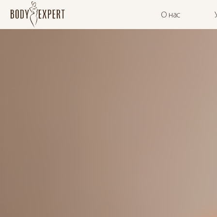
О нас
E
N
D
O
E
S
S
E
N
Т
А
Л
Л