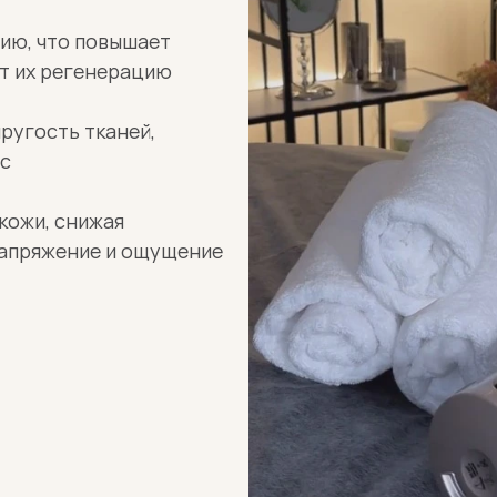
ю, что повышает 
ет их регенерацию
угость тканей, 
с
ожи, снижая 
апряжение и ощущение 