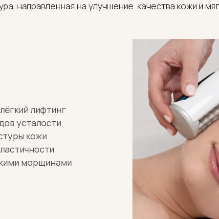
ра, направленная на улучшение  качества кожи и мя
 лёгкий лифтинг
дов усталости
стуры кожи
эластичности
скими морщинами