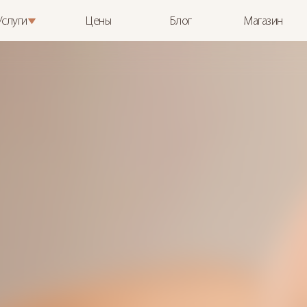
Услуги
Цены
Блог
Магазин
S
P
H
E
R
E
S
T
Z
A
Д
Л
Я
Т
Е
И
Н
Н
Е